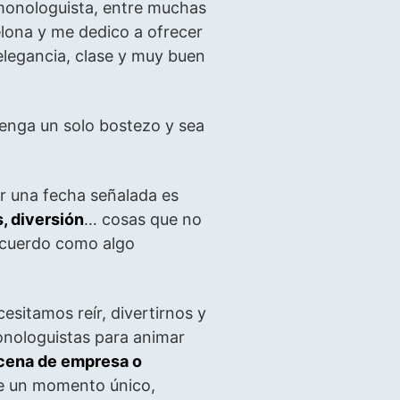
 monologuista, entre muchas
elona y me dedico a ofrecer
legancia, clase y muy buen
tenga un solo bostezo y sea
 una fecha señalada es
s, diversión
… cosas que no
ecuerdo como algo
sitamos reír, divertirnos y
onologuistas para animar
 cena de empresa o
e un momento único,